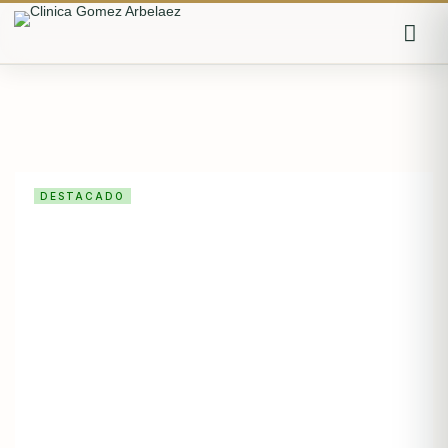
Iniciar sesión
Recordarme
Olvidaste la contraseña?
DESTACADO
Log in
O inicia sesión con