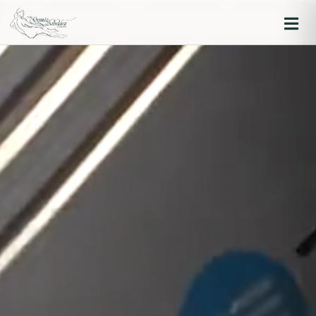
Iniciar sesión
Recordarme
Olvidaste la contraseña?
Log in
O inicia sesión con