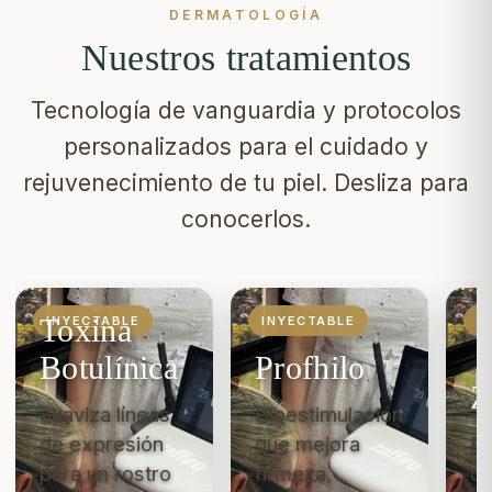
DERMATOLOGÍA
Nuestros tratamientos
Tecnología de vanguardia y protocolos
personalizados para el cuidado y
rejuvenecimiento de tu piel. Desliza para
conocerlos.
Toxina
INYECTABLE
INYECTABLE
T
Botulínica
Profhilo
Z
Suaviza líneas
Bioestimulación
de expresión
que mejora
Ra
para un rostro
firmeza,
qu