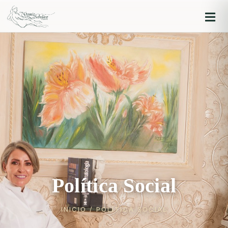
Iniciar sesión
Recordarme
Olvidaste la contraseña?
Log in
Política Social
O inicia sesión con
INICIO
/ POLÍTICA SOCIAL