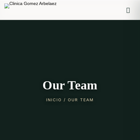
Iniciar sesión
Recordarme
Olvidaste la contraseña?
Log in
Our Team
INICIO
/ OUR TEAM
O inicia sesión con