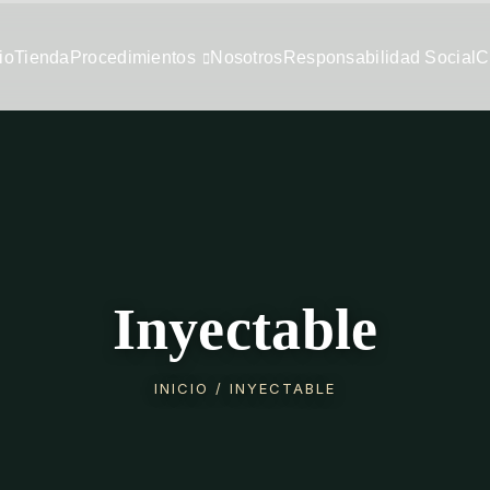
io
Tienda
Procedimientos
Nosotros
Responsabilidad Social
C
Inyectable
INICIO
/ INYECTABLE