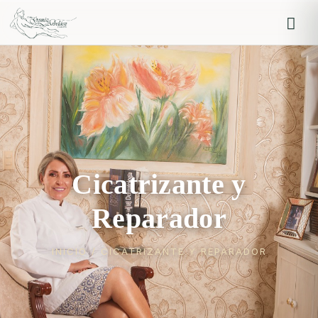
Iniciar sesión
Recordarme
Olvidaste la contraseña?
Log in
Cicatrizante y
Reparador
INICIO
/ CICATRIZANTE Y REPARADOR
O inicia sesión con