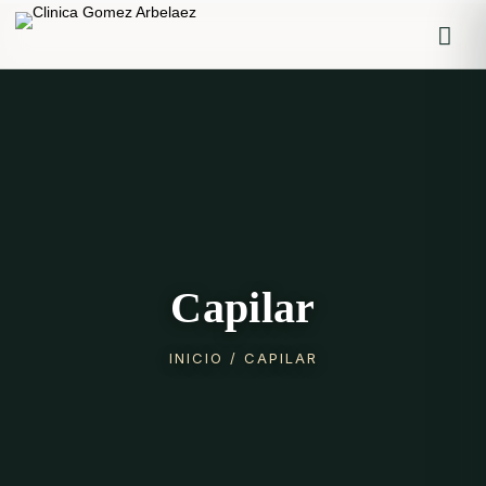
Iniciar sesión
Recordarme
Olvidaste la contraseña?
Log in
Capilar
INICIO
/ CAPILAR
O inicia sesión con